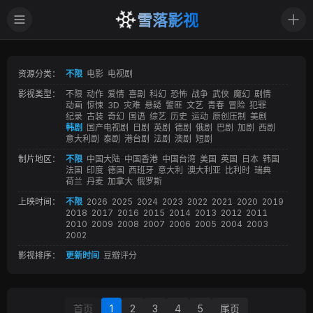
雪落影视
资源分类：
不限
电影
电视剧
影视类型：
不限
动作
爱情
喜剧
科幻
恐怖
战争
武侠
魔幻
剧情
动画
惊悚
3D
灾难
悬疑
警匪
文艺
青春
冒险
犯罪
纪录
古装
奇幻
国语
综艺
历史
运动
原创压制
美剧
韩剧
国产电视剧
日剧
英剧
德剧
俄剧
巴剧
加剧
西剧
意大利剧
泰剧
港台剧
法剧
澳剧
短剧
制片地区：
不限
中国大陆
中国香港
中国台湾
美国
英国
日本
韩国
法国
印度
德国
西班牙
意大利
澳大利亚
比利时
瑞典
荷兰
丹麦
加拿大
俄罗斯
上映时间：
不限
2026
2025
2024
2023
2022
2021
2020
2019
2018
2017
2016
2015
2014
2013
2012
2011
2010
2009
2008
2007
2006
2005
2004
2003
2002
影视排序：
更新时间
豆瓣评分
首页
1
2
3
4
5
尾页