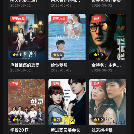
明天也要上班！
杀人者的购物中心2
检察官室的提案
2026-08-02
2026-08-02
2026-08-02
更至04集
更至06集
完结
6.4
6.9
8.0
毛骨悚然的恋爱
给你梦想
金特务：本色回归
2026-08-02
2026-08-02
2026-08-02
完结
完结
完结
6.9
7.1
8.0
学校2017
新进职员姜会长
过来抱抱我